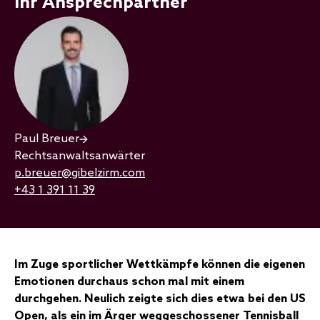
Ihr Ansprechpartner
Paul Breuer
Rechtsanwaltsanwärter
p.breuer@gibelzirm.com
+43 1 391 11 39
Im Zuge sportlicher Wettkämpfe können die eigenen
Emotionen durchaus schon mal mit einem
durchgehen. Neulich zeigte sich dies etwa bei den US
Open, als ein im Ärger weggeschossener Tennisball