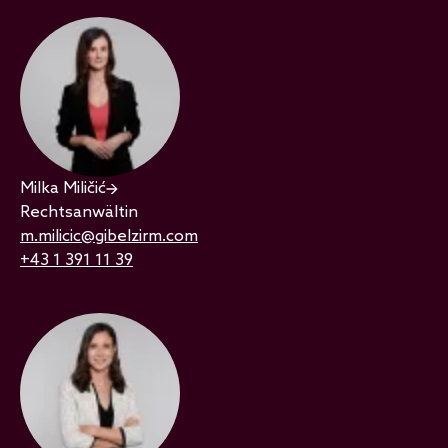
Milka Miličić
Rechtsanwältin
m.milicic@gibelzirm.com
+43 1 391 11 39