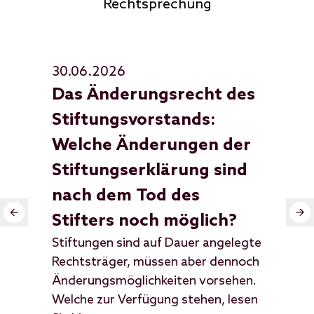
Rechtsprechung
30.06.2026
30
Das Änderungsrecht des
St
Stiftungsvorstands:
ak
Welche Änderungen der
je
Stiftungserklärung sind
St
nach dem Tod des
üb
In 
Stifters noch möglich?
Fam
Stiftungen sind auf Dauer angelegte
Sti
Rechtsträger, müssen aber dennoch
Err
Änderungsmöglichkeiten vorsehen.
wur
Welche zur Verfügung stehen, lesen