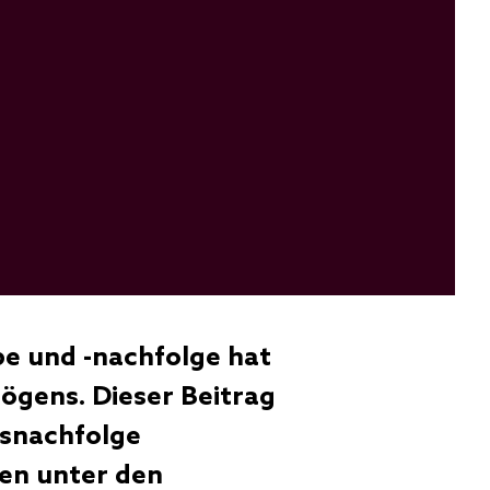
be und -nachfolge hat
ögens. Dieser Beitrag
nsnachfolge
ten unter den