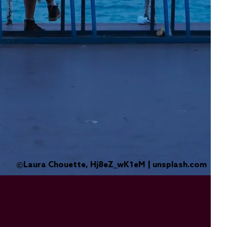
Laura Chouette, Hj8eZ_wK1eM | unsplash.com
©