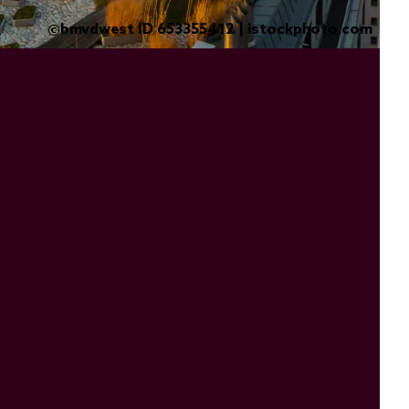
bmvdwest ID 653355412 | istockphoto.com
©