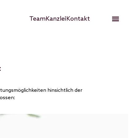
Hauptnavigation
Team
Kanzlei
Kontakt
Open me
t
tungsmöglichkeiten hinsichtlich der
lossen: