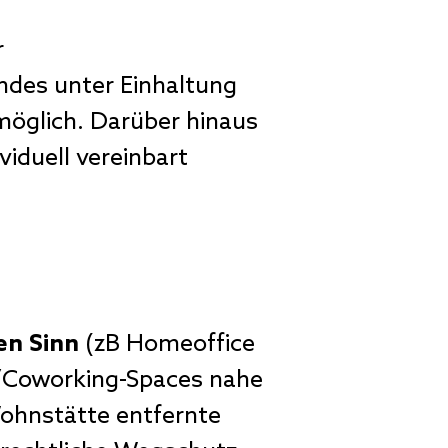
r
undes unter Einhaltung
möglich. Darüber hinaus
iduell vereinbart
en Sinn
(zB Homeoffice
/Coworking-Spaces nahe
ohnstätte entfernte