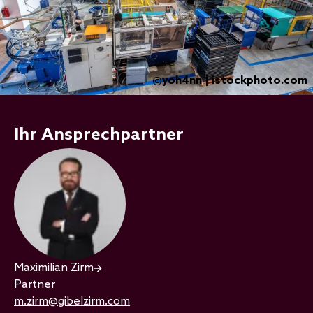
yoh4nn | istockphoto.com
©
Ihr Ansprechpartner
Maximilian Zirm
Partner
m.zirm@gibelzirm.com