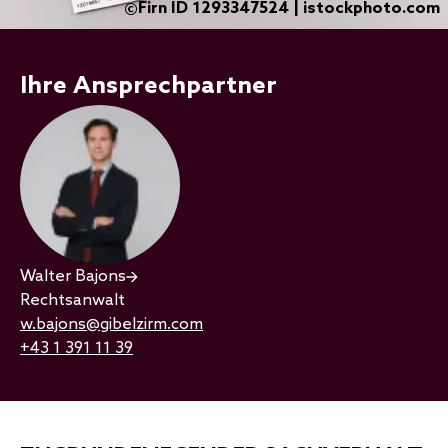
Firn ID 1293347524 | istockphoto.com
©
Ihre Ansprechpartner
Walter Bajons
Rechtsanwalt
w.bajons@gibelzirm.com
+43 1 391 11 39