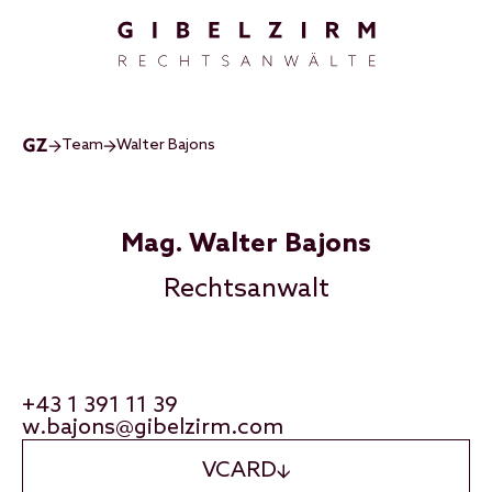
Direkt zum Inhalt
Team
Walter Bajons
Mag. Walter Bajons
Rechtsanwalt
+43 1 391 11 39
w.bajons@gibelzirm.com
VCARD