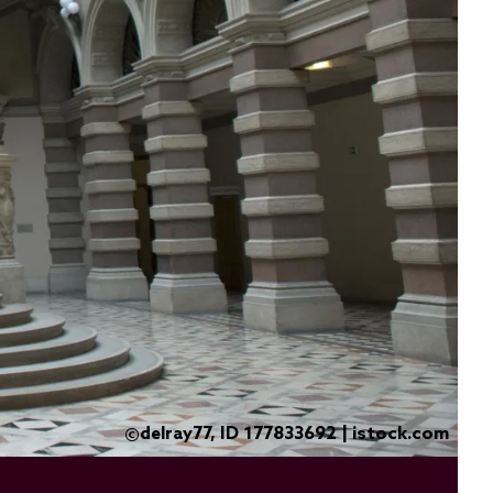
delray77, ID 177833692 | istock.com
©