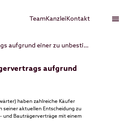
Hauptnavigation
Team
Kanzlei
Kontakt
Open me
Erfolg vor dem OGH │ Die Nichtigkeit eines Kauf- und Bauträgervertrags aufgrund einer zu unbestimmten Klausel
ägervertrags aufgrund
nwärter) haben zahlreiche Käufer
n seiner aktuellen Entscheidung zu
- und Bauträgerverträge mit einem