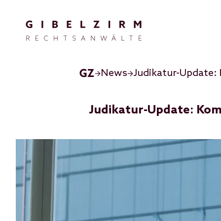
Direkt zum Inhalt
News
Judikatur-Update:
Judikatur-Update: Ko