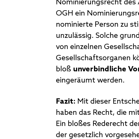
Nominierungsrecht des A
OGH ein Nominierungsrec
nominierte Person zu s
unzulässig. Solche gru
von einzelnen Gesellsc
Gesellschaftsorganen k
bloß
unverbindliche Vo
eingeräumt werden.
Fazit:
Mit dieser Entsch
haben das Recht, die m
Ein bloßes Rederecht der
der gesetzlich vorgese