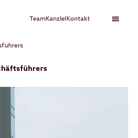
Hauptnavigation
Team
Kanzlei
Kontakt
Open me
sführers
häftsführers