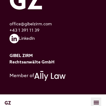
office@gibelzirm.com
+43 1 391 11 39
LinkedIn
GIBEL ZIRM
Rechtsanwälte GmbH
Member of
Hauptnavigatio
Open