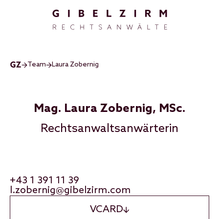
Direkt zum Inhalt
Team
Laura Zobernig
Mag. Laura Zobernig, MSc.
Rechtsanwaltsanwärterin
+43 1 391 11 39
l.zobernig@gibelzirm.com
VCARD