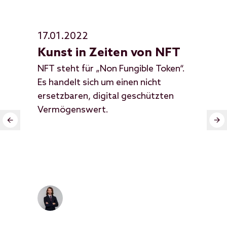
17.01.2022
24
Kunst in Zeiten von NFT
De
NFT steht für „Non Fungible Token“.
Kün
Es handelt sich um einen nicht
pla
ersetzbaren, digital geschützten
Man
Vermögenswert.
ver
Meh