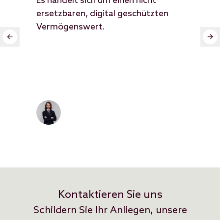
Es handelt sich um einen nicht
pla
ersetzbaren, digital geschützten
Man
Vermögenswert.
ver
Meh
Kontaktieren Sie uns
Schildern Sie Ihr Anliegen, unsere