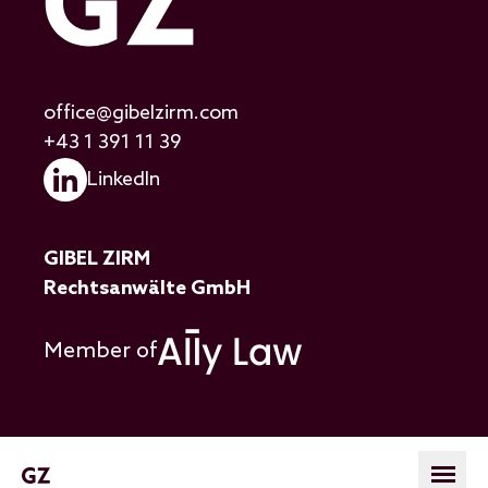
office@gibelzirm.com
+43 1 391 11 39
LinkedIn
GIBEL ZIRM
Rechtsanwälte GmbH
Member of
Hauptnavigatio
Open