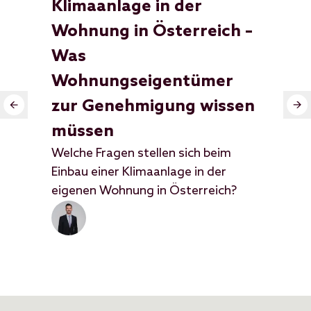
Klimaanlage in der
Di
Zie
Wohnung in Österreich –
let
Was
kom
Wohnungseigentümer
öst
Woh
zur Genehmigung wissen
ver
müssen
Nat
Welche Fragen stellen sich beim
Ges
Einbau einer Klimaanlage in der
Ste
eigenen Wohnung in Österreich?
Dig