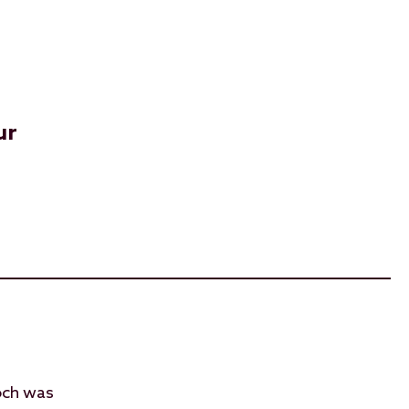
ur
och was