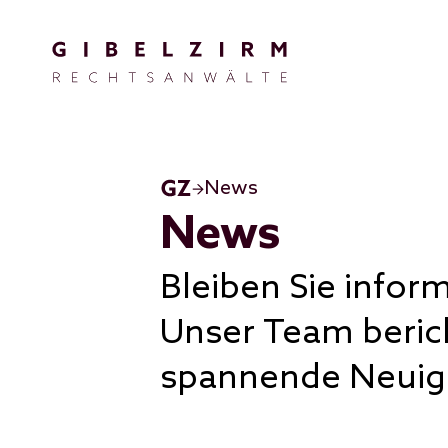
Direkt zum Inhalt
News
News
Bleiben Sie inform
Unser Team beric
spannende Neuigk