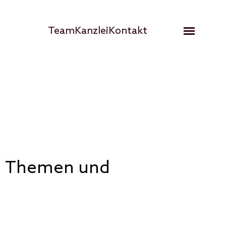
Hauptnavigation
Team
Kanzlei
Kontakt
Open me
he Themen und