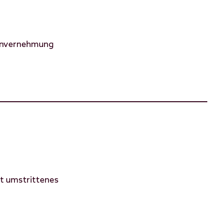
 Einvernehmung
st umstrittenes